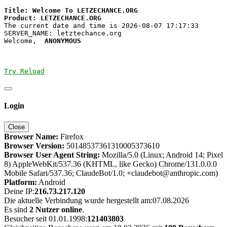
Title: Welcome To LETZECHANCE.ORG

The current date and time is 2026-08-07 17:17:33

SERVER_NAME: letztechance.org

Welcome,  
ANONYMOUS
Try Reload
Login
Close
Browser Name:
Firefox
Browser Version:
50148537361310005373610
Browser User Agent String:
Mozilla/5.0 (Linux; Android 14; Pixel
8) AppleWebKit/537.36 (KHTML, like Gecko) Chrome/131.0.0.0
Mobile Safari/537.36; ClaudeBot/1.0; +claudebot@anthropic.com)
Platform:
Android
Deine IP:
216.73.217.120
Die aktuelle Verbindung wurde hergestellt am:07.08.2026
Es sind
2 Nutzer online
.
Besucher seit 01.01.1998:
121403803