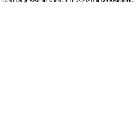
Gleichzeitige Besucher waren am 10.03.2026 mit
189 Besuchern.
.