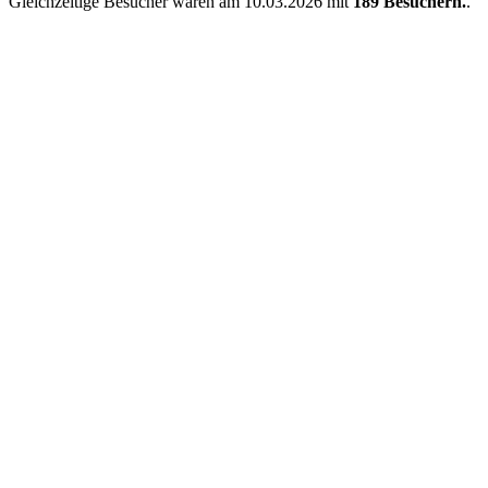
Gleichzeitige Besucher waren am 10.03.2026 mit
189 Besuchern.
.