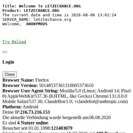
Title: Welcome To LETZECHANCE.ORG

The current date and time is 2026-08-06 13:02:24

SERVER_NAME: letztechance.org

Welcome,  
ANONYMOUS
Try Reload
Login
Close
Browser Name:
Firefox
Browser Version:
50148537361310005373610
Browser User Agent String:
Mozilla/5.0 (Linux; Android 14; Pixel
8) AppleWebKit/537.36 (KHTML, like Gecko) Chrome/131.0.0.0
Mobile Safari/537.36; ClaudeBot/1.0; +claudebot@anthropic.com)
Platform:
Android
Deine IP:
216.73.216.153
Die aktuelle Verbindung wurde hergestellt am:06.08.2026
Es sind
4 Nutzer online
.
Besucher seit 01.01.1998:
121403079